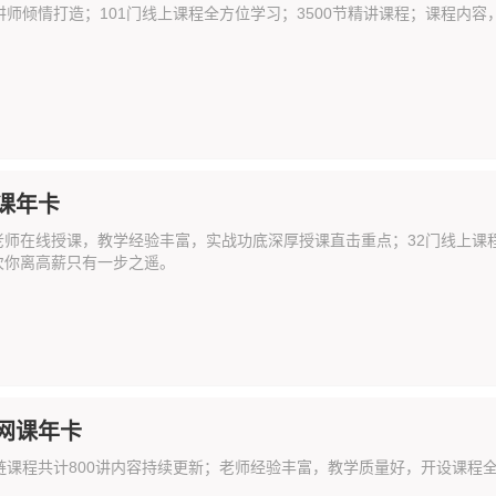
讲师倾情打造；101门线上课程全方位学习；3500节精讲课程；课程
课年卡
老师在线授课，教学经验丰富，实战功底深厚授课直击重点；32门线上课程
次你离高薪只有一步之遥。
网课年卡
应链课程共计800讲内容持续更新；老师经验丰富，教学质量好，开设课程