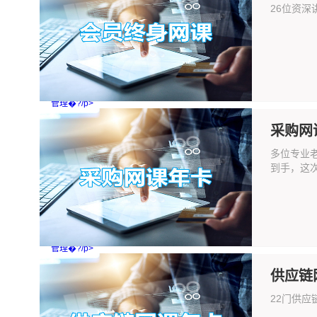
26位资深
管理�?/p>
采购网
多位专业
到手，这
管理�?/p>
供应链
22门供