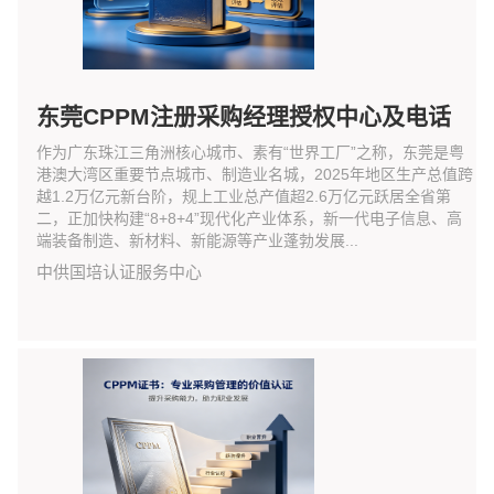
东莞CPPM注册采购经理授权中心及电话
作为广东珠江三角洲核心城市、素有“世界工厂”之称，东莞是粤
港澳大湾区重要节点城市、制造业名城，2025年地区生产总值跨
越1.2万亿元新台阶，规上工业总产值超2.6万亿元跃居全省第
二，正加快构建“8+8+4”现代化产业体系，新一代电子信息、高
端装备制造、新材料、新能源等产业蓬勃发展...
中供国培认证服务中心