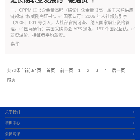
一、CPPM 证书含金量高吗（结论）含金量很高，属于采购供应
链领域 “权威刚需证书”。✅ 国家认可：2005 年人社部劳引字
〔2005〕001 号引入，人社部官网可查、纳入国家职业资格管
理。✅ 国际通行：美国采购协会 APS 颁发，157 个国家互认。✅
薪资溢价：持证者平均薪资...
嘉华
共72条 当前3/4页
首页
前一页
1
2
3
4
后一页
尾页
+
关于我们
+
培训中心
+
会员网课