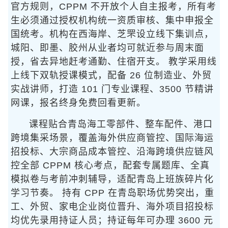
官方规则，CPPM 不开放个人自主报考，所有考
生必须通过授权机构统一资质审核、集中申报全
国统考。机构在西海岸、芝罘设立线下集训点，
城阳、即墨、胶州从业者均可就近参与周末面
授，省去异地赶考通勤、住宿开支。 教学采用线
上线下双轨授课模式，配备 26 位制造业、外贸
实战讲师，打造 101 门专业课程、3500 节精讲
网课，报名终身免费回看更新。
课程贴合青岛海工零部件、整车配件、港口
跨境集采场景，覆盖海外供应商管控、国际海运
招投标、大宗商品成本管控、沿海跨境供应链风
控全部 CPPM 核心考点，配套专属题库、全真
模拟卷与考前冲刺辅导，适配青岛上班族碎片化
学习节奏。 持有 CPP 在青岛职场优势突出，重
工、外贸、家电企业岗位晋升、海外项目招投标
均优先录用持证人员；持证每年可办理 3600 元